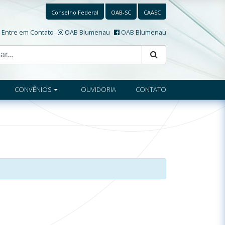
Conselho Federal
OAB-SC
CAASC
Entre em Contato
OAB Blumenau
OAB Blumenau
CONVÊNIOS
OUVIDORIA
CONTATO