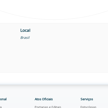
Local
Brasil
ional
Atos Oficiais
Serviços
ia
Portarias e Editais
Fotocópias