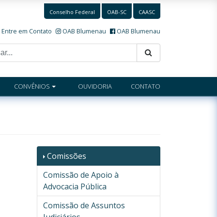
Conselho Federal
OAB-SC
CAASC
Entre em Contato
OAB Blumenau
OAB Blumenau
CONVÊNIOS
OUVIDORIA
CONTATO
Comissões
Comissão de Apoio à
Advocacia Pública
Comissão de Assuntos