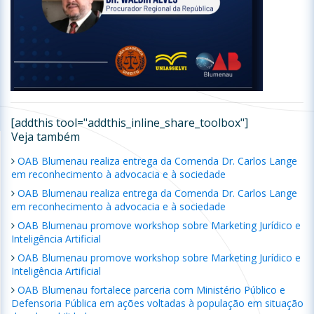
[addthis tool="addthis_inline_share_toolbox"]
Veja também
OAB Blumenau realiza entrega da Comenda Dr. Carlos Lange
em reconhecimento à advocacia e à sociedade
OAB Blumenau realiza entrega da Comenda Dr. Carlos Lange
em reconhecimento à advocacia e à sociedade
OAB Blumenau promove workshop sobre Marketing Jurídico e
Inteligência Artificial
OAB Blumenau promove workshop sobre Marketing Jurídico e
Inteligência Artificial
OAB Blumenau fortalece parceria com Ministério Público e
Defensoria Pública em ações voltadas à população em situação