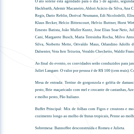
O ato solene está agendado para o dia 5 de agosto, segunda
Hackbarth, Ademir Macaneiro, Aldori Acácio da Silva, Ana Ci
Regis, Dario Reblin, Dorival Neumann, Edi Nicolodelli, Eli
Klaus Becker, Helcio Bittencourt, Helvio Buttner, Horst Wirt
Ernesto Batista, João Muller Kuntz, Jose Elias Soar Neto, J
Cani, Margarete Busch, Maria Teresinha Rocha, Milvo Anto
Silva, Norberto Mette, Orivaldo Maus, Orlandino Adolfo 
Dalsenter, Vera Iten Teixeira, Veraldo Chechetto, Waldir Fra
Ao final do evento, os convidados serão conduzidos para ja
Juliet Langaro. O valor por pessoa é de R$ 100 (cem reais). C
Mesa de entrada: Terrine de gorgonzola e geléia de damas
pesto, Brie maçaricado com mel e crocante de castanhas, Az
e molho pesto, Pão Italiano.
Buffet Principal: Mix de folhas com Figos e croutons e mo
cozimento longo ao molho de frutas tropicais, Penne ao molh
Sobremesa: Bannoffee desconstruída e Romeu e Julieta.