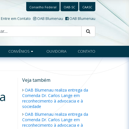
Conselho Federal
OAB-SC
CAASC
Entre em Contato
OAB Blumenau
OAB Blumenau
CONVÊNIOS
OUVIDORIA
CONTATO
Veja também
OAB Blumenau realiza entrega da
na
Comenda Dr. Carlos Lange em
reconhecimento à advocacia e à
sociedade
OAB Blumenau realiza entrega da
Comenda Dr. Carlos Lange em
reconhecimento à advocacia e à