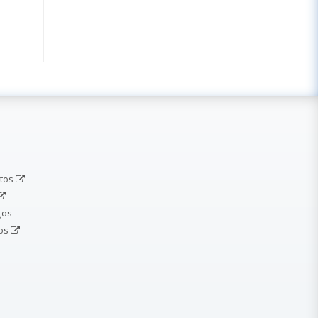
etos
ços
dos