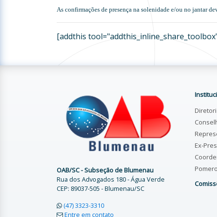
As confirmações de presença na solenidade e/ou no jantar dev
[addthis tool="addthis_inline_share_toolbox
Instituc
Diretor
Consel
Repres
Ex-Pres
Coorde
Pomer
OAB/SC - Subseção de Blumenau
Rua dos Advogados 180 - Água Verde
Comiss
CEP: 89037-505 - Blumenau/SC
(47) 3323-3310
Entre em contato