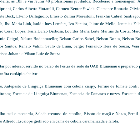
-feira, às 18h, e vai reunir 48 profissionais jubilados. Receberão a homenagem: 
priani, Carlos Alberto Pintarelli, Carmen Reuter Pawlak, Clemente Romario Olivie
sete Beck, Elvino Dallagnolo, Ernesto Zulmir Morestoni, Franklin Cabral Santiago
h, Ilsa Maria Link, Isolde Ines Lemfers, Ivo Pereira, Jaime de Mello, Jeremias Fel
ulio Cesar Lopes, Karla Durão Barbosa, Lourdes Maria Leite Martins da Costa, Mar
nio Ceigol, Nelson Bodenmueller, Nelson Carlos Sabel, Nelson Nones, Nelson Ro
dos Santos, Renato Valim, Saulo de Lima, Sergio Fernando Hess de Souza, Vera
ncisco Johann e Vilson Luiz de Souza.
ntar por adesão, servido no Salão de Festas da sede da OAB Blumenau e preparado 
onfira cardápio abaixo:
co, Antepasto de Linguiça Blumenau com cebola crispy, Terrine de tomate confit
eitonas; Foccacia de Linguiça Blumenau, Focaccia de Damasco e nozes, Focaccia 
lho mel e mostarda, Salada cremosa de repolho, Risoto de maçã e Nozes, Pernil 
o Alfredo, Escalope grelhado em cama de cebola caramelizada e farofa.