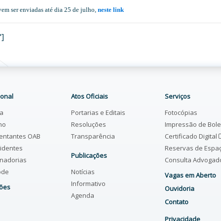
em ser enviadas até dia 25 de julho,
neste link
"]
ional
Atos Oficiais
Serviços
ia
Portarias e Editais
Fotocópias
ho
Resoluções
Impressão de Bol
entantes OAB
Transparência
Certificado Digital
identes
Reservas de Espa
Publicações
nadorias
Consulta Advoga
ode
Notícias
Vagas em Aberto
Informativo
ões
Ouvidoria
Agenda
Contato
Privacidade