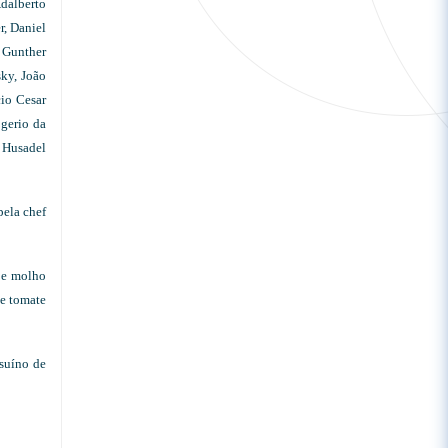
Adalberto
r, Daniel
, Gunther
sky, João
cio Cesar
gerio da
 Husadel
pela chef
 e molho
de tomate
suíno de