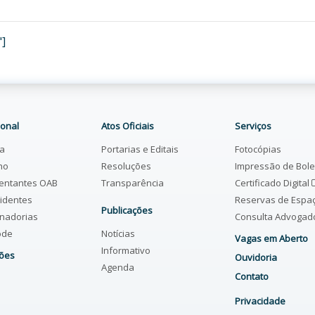
"]
ional
Atos Oficiais
Serviços
ia
Portarias e Editais
Fotocópias
ho
Resoluções
Impressão de Bol
entantes OAB
Transparência
Certificado Digital
identes
Reservas de Espa
Publicações
nadorias
Consulta Advoga
ode
Notícias
Vagas em Aberto
Informativo
ões
Ouvidoria
Agenda
Contato
Privacidade