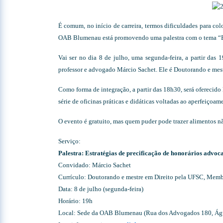
É comum, no início de carreira, termos dificuldades para c
OAB Blumenau está promovendo uma palestra com o tema “Est
Vai ser no dia 8 de julho, uma segunda-feira, a partir d
professor e advogado Márcio Sachet. Ele é Doutorando e m
Como forma de integração, a partir das 18h30, será ofere
série de oficinas práticas e didáticas voltadas ao aperfeiçoam
O evento é gratuito, mas quem puder pode trazer alimentos nã
Serviço:
Palestra: Estratégias de precificação de honorários advoca
Convidado: Márcio Sachet
Currículo: Doutorando e mestre em Direito pela UFSC, Mem
Data: 8 de julho (segunda-feira)
Horário: 19h
Local: Sede da OAB Blumenau (Rua dos Advogados 180, Águ