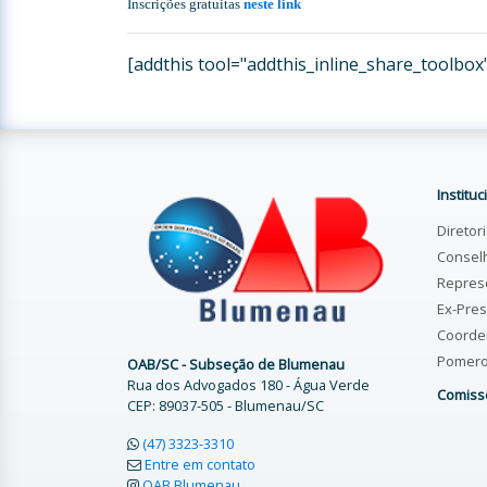
Inscrições gratuitas
neste link
[addthis tool="addthis_inline_share_toolbox
Instituc
Diretor
Consel
Repres
Ex-Pres
Coorde
Pomer
OAB/SC - Subseção de Blumenau
Rua dos Advogados 180 - Água Verde
Comiss
CEP: 89037-505 - Blumenau/SC
(47) 3323-3310
Entre em contato
OAB Blumenau