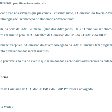
olocar preço nos serviços que prestamos. Pensando nisso, a Comissão do Jovem Ad
ratégias de Precificação de Honorários Advocatícios”.
as 19h, na sede da OAB Blumenau (Rua dos Advogados, 180). O tema vai ser abord
estre em Direito pela UFSC, Membro da Comissão do CPC do CFOAB e do IBDP.
cido lanche receptivo. A Comissão do Jovem Advogado da OAB Blumenau tem progra
ento profissional dos recém-inscritos.
o perecíveis no dia do evento que serão doados às entidades assistenciais da cidad
tícios
bro da Comissão do CPC do CFOAB e do IBDP. Professor e advogado.
a Verde).