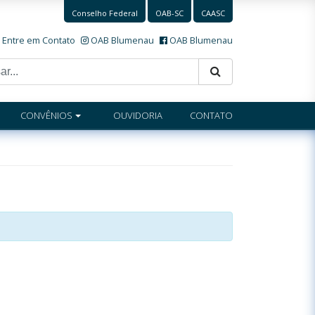
Conselho Federal
OAB-SC
CAASC
Entre em Contato
OAB Blumenau
OAB Blumenau
CONVÊNIOS
OUVIDORIA
CONTATO