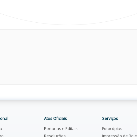
ional
Atos Oficiais
Serviços
ia
Portarias e Editais
Fotocópias
ho
Resoluções
Impressão de Bol