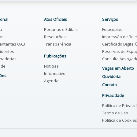
ional
Atos Oficiais
Serviços
ia
Portarias e Editais
Fotocópias
ho
Resoluções
Impressão de Bol
entantes OAB
Transparência
Certificado Digital
identes
Reservas de Espa
Publicações
nadorias
Consulta Advoga
ode
Notícias
Vagas em Aberto
Informativo
ões
Ouvidoria
Agenda
Contato
Privacidade
Política de Privaci
Termo de Uso
Política de Cookies