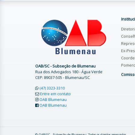
Instituc
Diretor
Consel
Repres
Ex-Pres
Coorde
Pomer
OAB/SC - Subseção de Blumenau
Rua dos Advogados 180 - Água Verde
Comiss
CEP: 89037-505 - Blumenau/SC
(47) 3323-3310
Entre em contato
OAB Blumenau
OAB Blumenau
© OAB/SC - Subseção de Blumenau. Todos os direitos reservados.