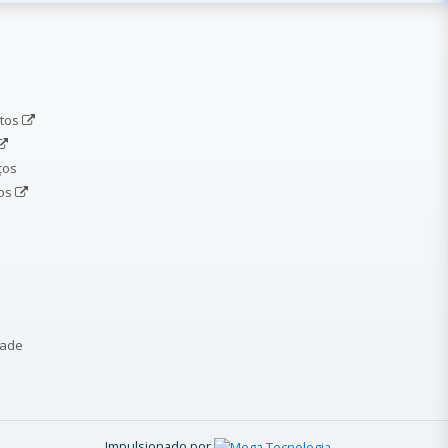
etos
ços
dos
dade
Impulsionado por