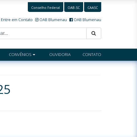
Conselho Federal
OAB-SC
CAASC
Entre em Contato
OAB Blumenau
OAB Blumenau
CONVÊNIOS
OUVIDORIA
CONTATO
25