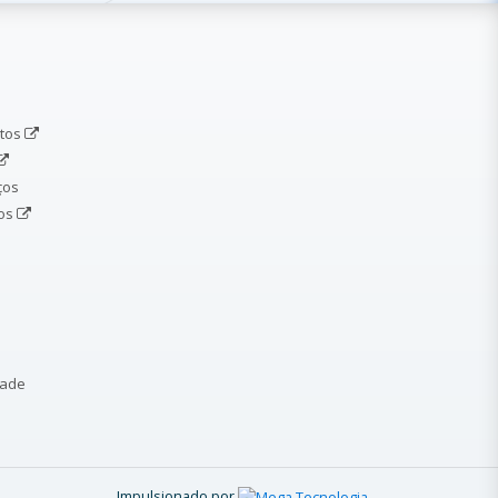
etos
ços
dos
dade
Impulsionado por