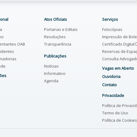
ional
Atos Oficiais
Serviços
ia
Portarias e Editais
Fotocópias
ho
Resoluções
Impressão de Bol
entantes OAB
Transparência
Certificado Digital
identes
Reservas de Espa
Publicações
nadorias
Consulta Advoga
ode
Notícias
Vagas em Aberto
Informativo
ões
Ouvidoria
Agenda
Contato
Privacidade
Política de Privaci
Termo de Uso
Política de Cookies