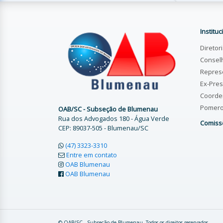
Instituc
Diretor
Consel
Repres
Ex-Pres
Coorde
Pomer
OAB/SC - Subseção de Blumenau
Rua dos Advogados 180 - Água Verde
Comiss
CEP: 89037-505 - Blumenau/SC
(47) 3323-3310
Entre em contato
OAB Blumenau
OAB Blumenau
© OAB/SC - Subseção de Blumenau. Todos os direitos reservados.