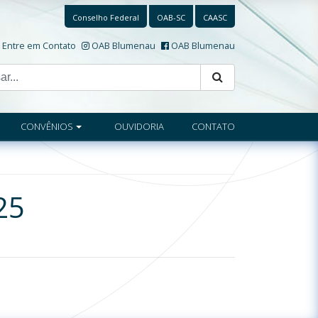
Conselho Federal
OAB-SC
CAASC
Entre em Contato
OAB Blumenau
OAB Blumenau
CONVÊNIOS
OUVIDORIA
CONTATO
25