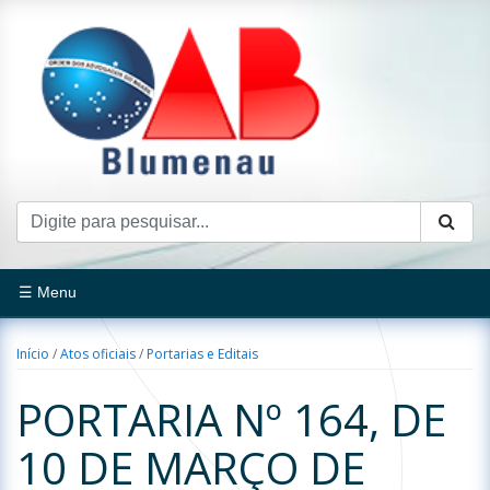
☰ Menu
Início
/
Atos oficiais
/
Portarias e Editais
PORTARIA Nº 164, DE
10 DE MARÇO DE