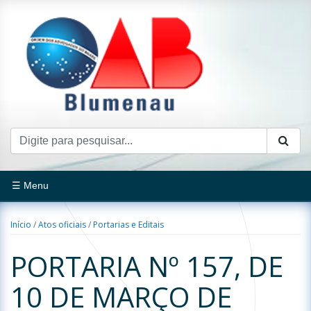
☰ Menu
Início
/
Atos oficiais
/
Portarias e Editais
PORTARIA Nº 157, DE
10 DE MARÇO DE