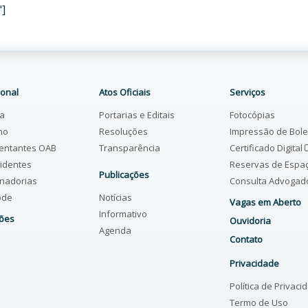
"]
ional
Atos Oficiais
Serviços
ia
Portarias e Editais
Fotocópias
ho
Resoluções
Impressão de Bol
entantes OAB
Transparência
Certificado Digital
identes
Reservas de Espa
Publicações
nadorias
Consulta Advoga
ode
Notícias
Vagas em Aberto
Informativo
ões
Ouvidoria
Agenda
Contato
Privacidade
Política de Privaci
Termo de Uso