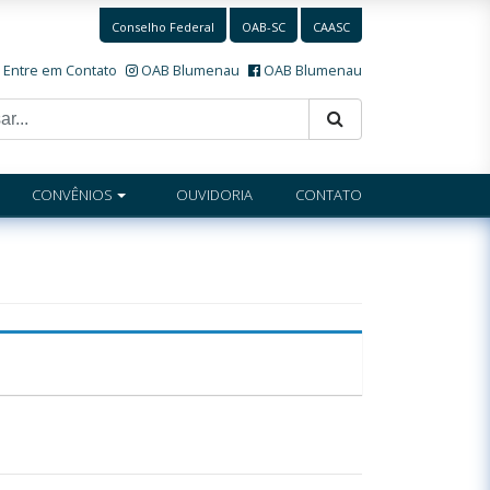
Conselho Federal
OAB-SC
CAASC
Entre em Contato
OAB Blumenau
OAB Blumenau
CONVÊNIOS
OUVIDORIA
CONTATO