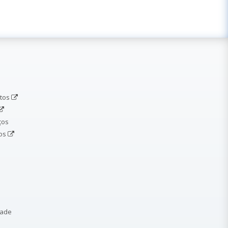
etos
ços
dos
dade