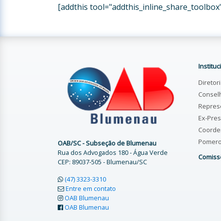
[addthis tool="addthis_inline_share_toolbox
Instituc
Diretor
Consel
Repres
Ex-Pres
Coorde
Pomer
OAB/SC - Subseção de Blumenau
Rua dos Advogados 180 - Água Verde
Comiss
CEP: 89037-505 - Blumenau/SC
(47) 3323-3310
Entre em contato
OAB Blumenau
OAB Blumenau