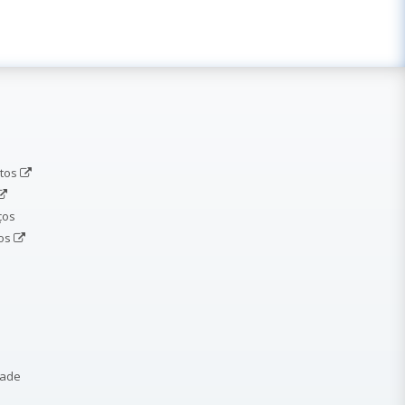
etos
ços
dos
dade