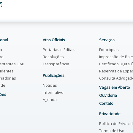
"]
ional
Atos Oficiais
Serviços
ia
Portarias e Editais
Fotocópias
ho
Resoluções
Impressão de Bol
entantes OAB
Transparência
Certificado Digital
identes
Reservas de Espa
Publicações
nadorias
Consulta Advoga
ode
Notícias
Vagas em Aberto
Informativo
ões
Ouvidoria
Agenda
Contato
Privacidade
Política de Privaci
Termo de Uso