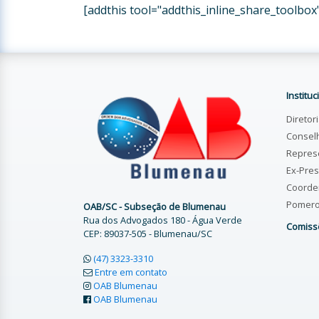
[addthis tool="addthis_inline_share_toolbox
Instituc
Diretor
Consel
Repres
Ex-Pres
Coorde
Pomer
OAB/SC - Subseção de Blumenau
Rua dos Advogados 180 - Água Verde
Comiss
CEP: 89037-505 - Blumenau/SC
(47) 3323-3310
Entre em contato
OAB Blumenau
OAB Blumenau