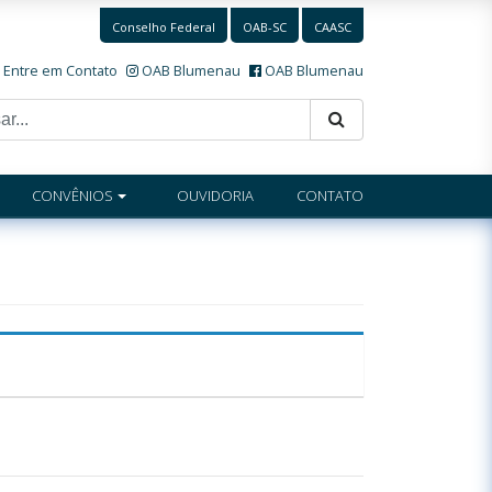
Conselho Federal
OAB-SC
CAASC
Entre em Contato
OAB Blumenau
OAB Blumenau
CONVÊNIOS
OUVIDORIA
CONTATO