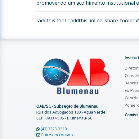
promovendo um acolhimento institucional e
[addthis tool="addthis_inline_share_toolbox
Instituc
Diretor
Consel
Repres
Ex-Pres
Coorde
Pomer
OAB/SC - Subseção de Blumenau
Rua dos Advogados 180 - Água Verde
Comiss
CEP: 89037-505 - Blumenau/SC
(47) 3323-3310
Entre em contato