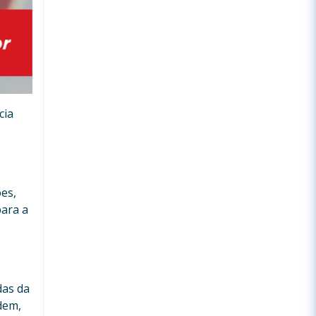
cia
es,
ara a
das da
dem,