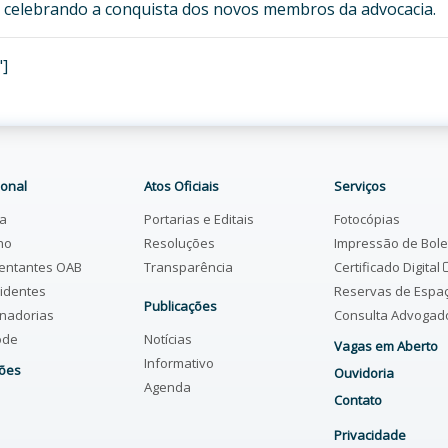
 celebrando a conquista dos novos membros da advocacia.
"]
ional
Atos Oficiais
Serviços
ia
Portarias e Editais
Fotocópias
ho
Resoluções
Impressão de Bol
entantes OAB
Transparência
Certificado Digital
identes
Reservas de Espa
Publicações
nadorias
Consulta Advoga
ode
Notícias
Vagas em Aberto
Informativo
ões
Ouvidoria
Agenda
Contato
Privacidade