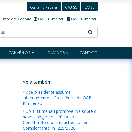
Conselho Federal
OAB-SC
CAASC
Entre em Contato
OAB Blumenau
OAB Blumenau
CONVÊNIOS
OUVIDORIA
CONTATO
Veja também
Vice-presidente assume
interinamente a Presidência da OAB
Blumenau
OAB Blumenau promove live sobre o
novo Código de Defesa do
Contribuinte e os impactos da Lei
Complementar nº 225/2026