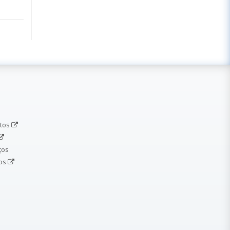
etos
ços
dos