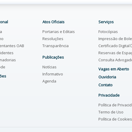
ional
Atos Oficiais
Serviços
ia
Portarias e Editais
Fotocópias
ho
Resoluções
Impressão de Bol
entantes OAB
Transparência
Certificado Digital
identes
Reservas de Espa
Publicações
nadorias
Consulta Advoga
ode
Notícias
Vagas em Aberto
Informativo
ões
Ouvidoria
Agenda
Contato
Privacidade
Política de Privaci
Termo de Uso
Política de Cookies