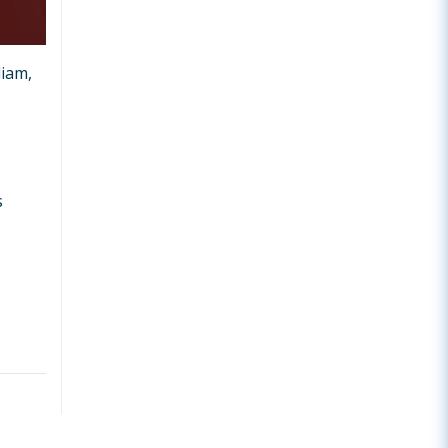
iam,
s