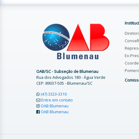
Instituc
Diretor
Consel
Repres
Ex-Pres
Coorde
Pomer
OAB/SC - Subseção de Blumenau
Rua dos Advogados 180 - Água Verde
Comiss
CEP: 89037-505 - Blumenau/SC
(47) 3323-3310
Entre em contato
OAB Blumenau
OAB Blumenau