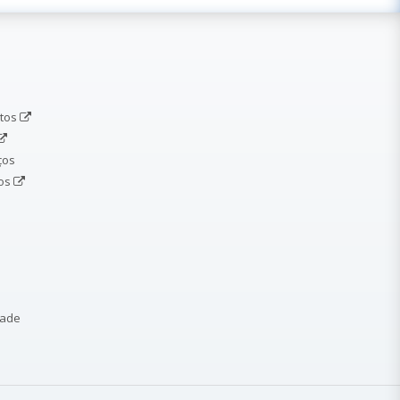
etos
ços
dos
dade