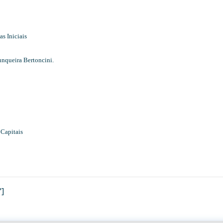
s Iniciais
unqueira Bertoncini.
 Capitais
"]