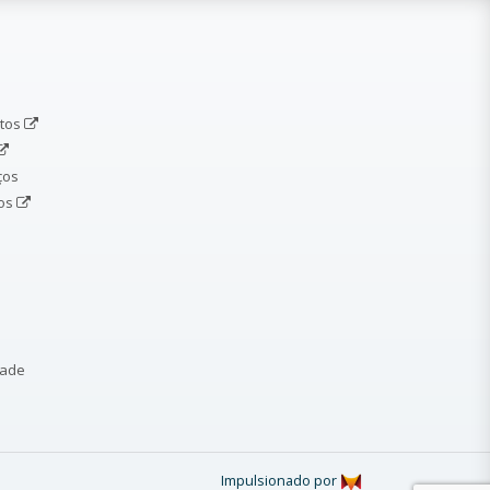
etos
ços
dos
dade
Impulsionado por