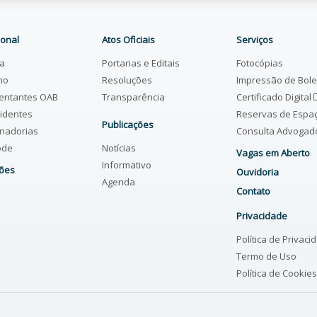
ional
Atos Oficiais
Serviços
ia
Portarias e Editais
Fotocópias
ho
Resoluções
Impressão de Bol
entantes OAB
Transparência
Certificado Digital
identes
Reservas de Espa
Publicações
nadorias
Consulta Advoga
ode
Notícias
Vagas em Aberto
Informativo
ões
Ouvidoria
Agenda
Contato
Privacidade
Política de Privaci
Termo de Uso
Política de Cookies