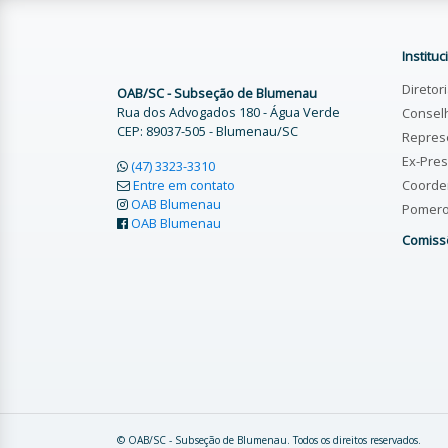
Instituc
Diretor
OAB/SC - Subseção de Blumenau
Rua dos Advogados 180 - Água Verde
Consel
CEP: 89037-505 - Blumenau/SC
Repres
Ex-Pres
(47) 3323-3310
Entre em contato
Coorde
OAB Blumenau
Pomer
OAB Blumenau
Comiss
© OAB/SC - Subseção de Blumenau. Todos os direitos reservados.