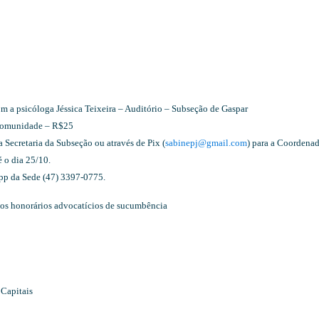
com a psicóloga Jéssica Teixeira – Auditório – Subseção de Gaspar
comunidade – R$25
 Secretaria da Subseção ou através de Pix (
sabinepj@gmail.com
) para a Coordena
 o dia 25/10.
pp da Sede (47) 3397-0775.
nos honorários advocatícios de sucumbência
 Capitais