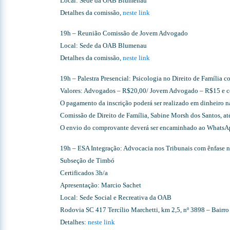
Local: Sede da OAB Blumenau
Detalhes da comissão,
neste link
19h – Reunião Comissão de Jovem Advogado
Local: Sede da OAB Blumenau
Detalhes da comissão,
neste link
19h – Palestra Presencial: Psicologia no Direito de Família 
Valores: Advogados – R$20,00/ Jovem Advogado – R$15 e 
O pagamento da inscrição poderá ser realizado em dinheiro na
Comissão de Direito de Família, Sabine Morsh dos Santos, até
O envio do comprovante deverá ser encaminhado ao WhatsA
19h – ESA Integração: Advocacia nos Tribunais com ênfase 
Subseção de Timbó
Certificados 3h/a
Apresentação: Marcio Sachet
Local: Sede Social e Recreativa da OAB
Rodovia SC 417 Tercílio Marchetti, km 2,5, nº 3898 – Bairro
Detalhes:
neste link