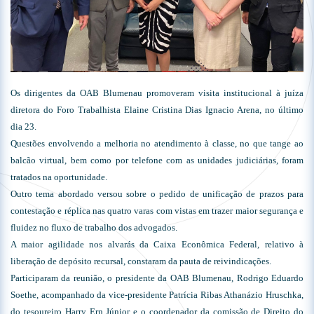
Os dirigentes da OAB Blumenau promoveram visita institucional à juíza
diretora do Foro Trabalhista Elaine Cristina Dias Ignacio Arena, no último
dia 23.
Questões envolvendo a melhoria no atendimento à classe, no que tange ao
balcão virtual, bem como por telefone com as unidades judiciárias, foram
tratados na oportunidade.
Outro tema abordado versou sobre o pedido de unificação de prazos para
contestação e réplica nas quatro varas com vistas em trazer maior segurança e
fluidez no fluxo de trabalho dos advogados.
A maior agilidade nos alvarás da Caixa Econômica Federal, relativo à
liberação de depósito recursal, constaram da pauta de reivindicações.
Participaram da reunião, o presidente da OAB Blumenau, Rodrigo Eduardo
Soethe, acompanhado da vice-presidente Patrícia Ribas Athanázio Hruschka,
do tesoureiro Harry Ern Júnior e o coordenador da comissão de Direito do