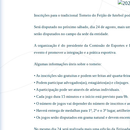
Inscrições para o tradicional Torneio do Feijão de futebol pode
Será disputado no próximo sábado, dia 24 de agosto, mais 
serão disputados no campo da sede da entidade.
A organização é do presidente da Comissão de Esportes e D
evento é promover a integração e a prática esportiva.
Algumas informações úteis sobre o torneio:
• As inscrições são gratuitas e podem ser feitas até quarta-feir
• Podem participar advogados(as), estagiários(as) e cônjuges.
• A participação pode ser através de atletas individuais.
• Cada jogo dura 15 minutos e o início está previsto para 9h.
• O número de jogos vai depender do número de inscritos e as
• Haverá entrega de medalhas para 1º, 2º e o 3º lugar, artilhe
• Os jogos serão disputados em grama natural e devem encerra
No mesmo dia 24 será realizada mais uma edição da Feijoad