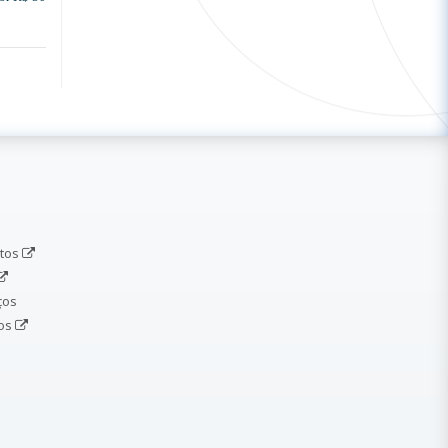
etos
ços
dos