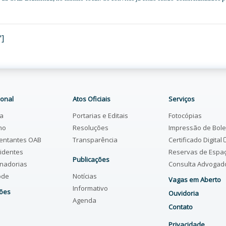
"]
ional
Atos Oficiais
Serviços
ia
Portarias e Editais
Fotocópias
ho
Resoluções
Impressão de Bol
entantes OAB
Transparência
Certificado Digital
identes
Reservas de Espa
Publicações
nadorias
Consulta Advoga
ode
Notícias
Vagas em Aberto
Informativo
ões
Ouvidoria
Agenda
Contato
Privacidade