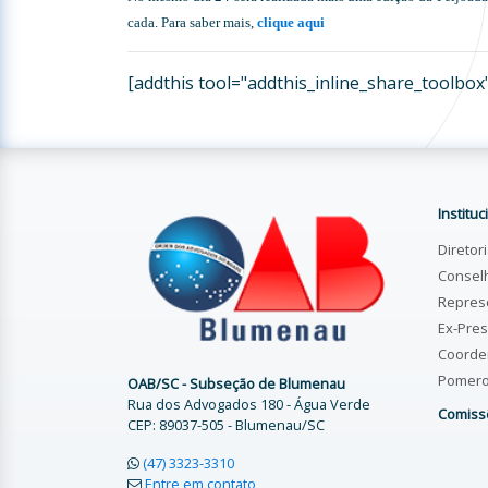
cada. Para saber mais,
clique aqui
[addthis tool="addthis_inline_share_toolbox
Instituc
Diretor
Consel
Repres
Ex-Pres
Coorde
Pomer
OAB/SC - Subseção de Blumenau
Rua dos Advogados 180 - Água Verde
Comiss
CEP: 89037-505 - Blumenau/SC
(47) 3323-3310
Entre em contato