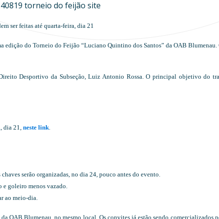
m ser feitas até quarta-feira, dia 21
uma edição do Torneio do Feijão “Luciano Quintino dos Santos” da OAB Blumenau.
ireito Desportivo da Subseção, Luiz Antonio Rossa. O principal objetivo do tra
a, dia 21,
neste link
.
 chaves serão organizadas, no dia 24, pouco antes do evento.
iro e goleiro menos vazado.
r ao meio-dia.
a da OAB Blumenau, no mesmo local. Os convites já estão sendo comercializados 