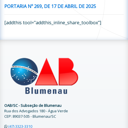
PORTARIA Nº
2
69
, DE
17
DE
ABRIL
DE 2025
[addthis tool="addthis_inline_share_toolbox"]
OAB/SC - Subseção de Blumenau
Rua dos Advogados 180 - Água Verde
CEP: 89037-505 - Blumenau/SC
(47) 3323-3310