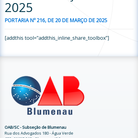
2025
PORTARIA Nº
21
6
, DE
20
DE
MARÇO
DE 2025
[addthis tool="addthis_inline_share_toolbox"]
OAB/SC - Subseção de Blumenau
Rua dos Advogados 180 - Água Verde