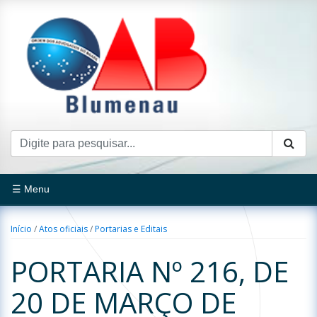
☰ Menu
Início
/
Atos oficiais
/
Portarias e Editais
PORTARIA Nº 216, DE
20 DE MARÇO DE