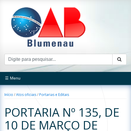
☰ Menu
Início
/
Atos oficiais
/
Portarias e Editais
PORTARIA Nº 135, DE
10 DE MARÇO DE